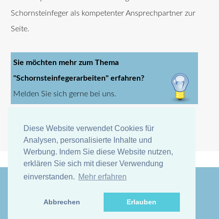
Schornsteinfeger als kompetenter Ansprechpartner zur
Seite.
Sie möchten mehr zum Thema
"Schornsteinfegerarbeiten" erfahren?
Melden Sie sich gerne bei uns.
Diese Website verwendet Cookies für
Diese Website verwendet Cookies für
Analysen, personalisierte Inhalte und
Analysen, personalisierte Inhalte und
Werbung. Indem Sie diese Website nutzen,
Werbung. Indem Sie diese Website nutzen,
erklären Sie sich mit dieser Verwendung
erklären Sie sich mit dieser Verwendung
einverstanden.
einverstanden.
Mehr erfahren
Mehr erfahren
Abbrechen
Abbrechen
Erlauben
Erlauben
© Untitled Design:
TEMPLATED
. Images
Unsplash