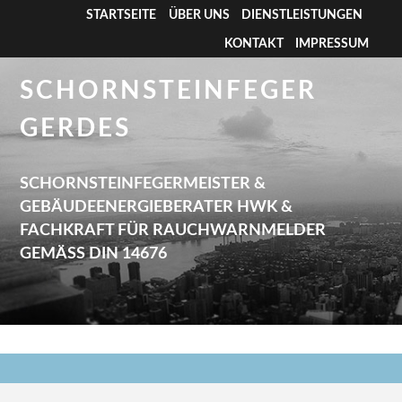
STARTSEITE
ÜBER UNS
DIENSTLEISTUNGEN
KONTAKT
IMPRESSUM
SCHORNSTEINFEGER
GERDES
SCHORNSTEINFEGERMEISTER &
GEBÄUDEENERGIEBERATER HWK &
FACHKRAFT FÜR RAUCHWARNMELDER
GEMÄSS DIN 14676