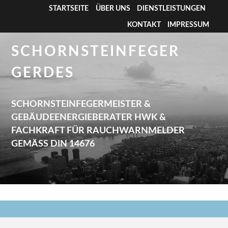
STARTSEITE
ÜBER UNS
DIENSTLEISTUNGEN
KONTAKT
IMPRESSUM
SCHORNSTEINFEGER
GERDES
SCHORNSTEINFEGERMEISTER &
GEBÄUDEENERGIEBERATER HWK &
FACHKRAFT FÜR RAUCHWARNMELDER
GEMÄSS DIN 14676