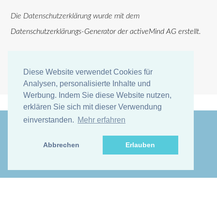
Die Datenschutzerklärung wurde mit dem
Datenschutzerklärungs-Generator der activeMind AG erstellt
.
Diese Website verwendet Cookies für
Diese Website verwendet Cookies für
Analysen, personalisierte Inhalte und
Analysen, personalisierte Inhalte und
Werbung. Indem Sie diese Website nutzen,
Werbung. Indem Sie diese Website nutzen,
erklären Sie sich mit dieser Verwendung
erklären Sie sich mit dieser Verwendung
einverstanden.
einverstanden.
Mehr erfahren
Mehr erfahren
Abbrechen
Abbrechen
Erlauben
Erlauben
© Untitled Design:
TEMPLATED
. Images
Unsplash